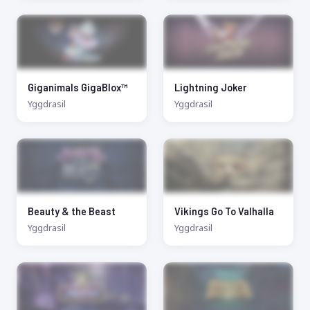
🔒
🔒
Giganimals GigaBlox™
Lightning Joker
Yggdrasil
Yggdrasil
REGISTRIEREN
REGISTRIEREN
🔒
🔒
Beauty & the Beast
Vikings Go To Valhalla
Yggdrasil
Yggdrasil
REGISTRIEREN
REGISTRIEREN