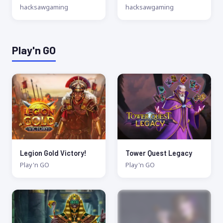
hacksawgaming
hacksawgaming
REGISTRIEREN
REGISTRIEREN
Play'n GO
Legion Gold Victory!
Tower Quest Legacy
Play'n GO
Play'n GO