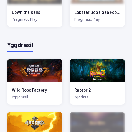
🔒
🔒
Down the Rails
Lobster Bob’s Sea Food and Win It
Pragmatic Play
Pragmatic Play
REGISTRIEREN
REGISTRIEREN
Yggdrasil
Wild Robo Factory
Raptor 2
Yggdrasil
Yggdrasil