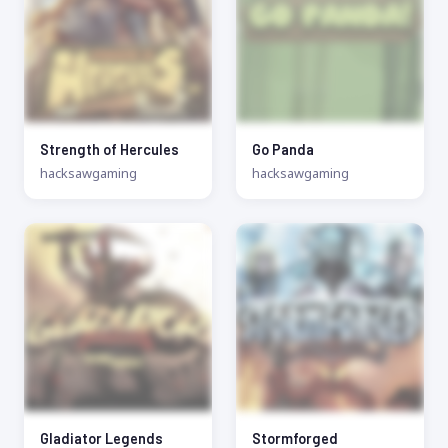
🔒
🔒
Strength of Hercules
Go Panda
hacksawgaming
hacksawgaming
REGISTRIEREN
REGISTRIEREN
🔒
🔒
Gladiator Legends
Stormforged