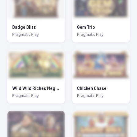
🔒
🔒
Badge Blitz
Gem Trio
Pragmatic Play
Pragmatic Play
REGISTRIEREN
REGISTRIEREN
🔒
🔒
Wild Wild Riches Megaways
Chicken Chase
Pragmatic Play
Pragmatic Play
REGISTRIEREN
REGISTRIEREN