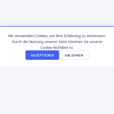
Wir verwenden Cookies, um Ihre Erfahrung zu verbessern.
Durch die Nutzung unserer Seite stimmen Sie unserer
Cookie-Richtlinie zu.
AKZEPTIEREN
ABLEHNEN
SuperNinon
Erleben Sie die besten kostenlosen Social Casino Spiele.
Sammeln Sie XP, steigen Sie in Levels auf und genießen Sie
Premium-Slots ohne Einsatz.