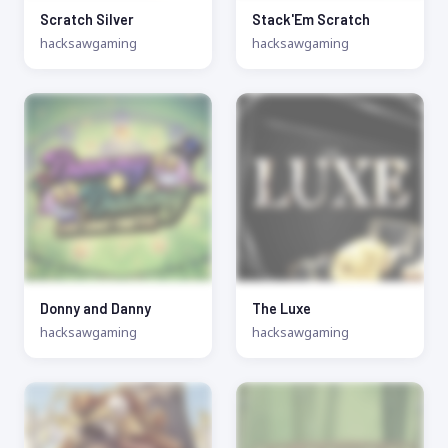
🔒
🔒
Scratch Silver
Stack'Em Scratch
hacksawgaming
hacksawgaming
REGISTRIEREN
REGISTRIEREN
🔒
🔒
Donny and Danny
The Luxe
hacksawgaming
hacksawgaming
REGISTRIEREN
REGISTRIEREN